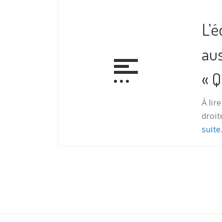
L’é
aus
« Q
À lir
droit
suite