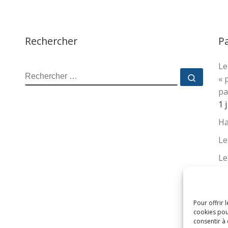
Rechercher
P
Le
RECHERCHER
Recher
« 
pa
1 
Ha
Le
Le
La
no
su
Pour offrir 
cookies pou
16
consentir à