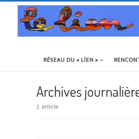
Passer au contenu
RÉSEAU DU « LİEN »
RENCONT
Archives journalièr
1 article