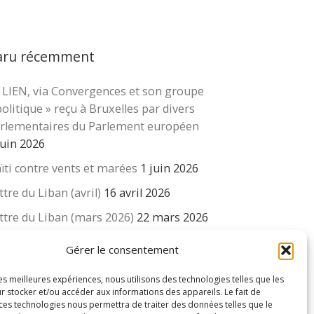
aru récemment
 LIEN, via Convergences et son groupe
cher …
politique » reçu à Bruxelles par divers
rlementaires du Parlement européen
juin 2026
ïti contre vents et marées
1 juin 2026
ttre du Liban (avril)
16 avril 2026
ttre du Liban (mars 2026)
22 mars 2026
 revue « Educateur » décapitée ? L’Éducation
Gérer le consentement
uvelle et ses liens avec la revue du Syndicat
isse des enseignants….
les meilleures expériences, nous utilisons des technologies telles que les
r stocker et/ou accéder aux informations des appareils. Le fait de
 mars 2026
 ces technologies nous permettra de traiter des données telles que le