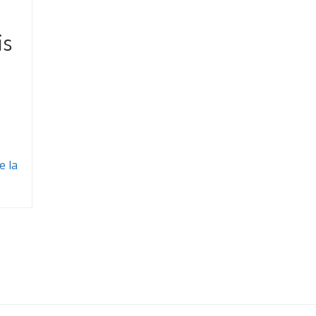
is
e la