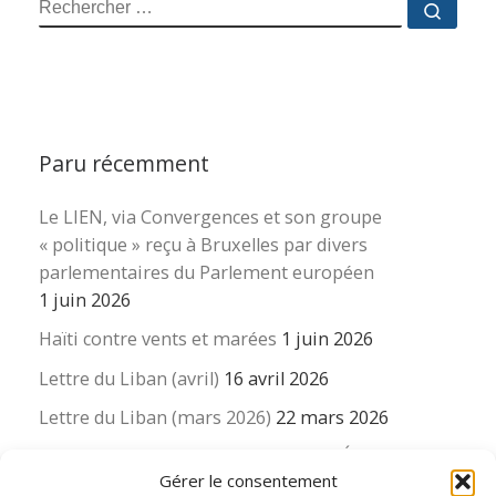
RECHERCHER
Reche
Paru récemment
Le LIEN, via Convergences et son groupe
« politique » reçu à Bruxelles par divers
parlementaires du Parlement européen
1 juin 2026
Haïti contre vents et marées
1 juin 2026
Lettre du Liban (avril)
16 avril 2026
Lettre du Liban (mars 2026)
22 mars 2026
La revue « Educateur » décapitée ? L’Éducation
Gérer le consentement
nouvelle et ses liens avec la revue du Syndicat