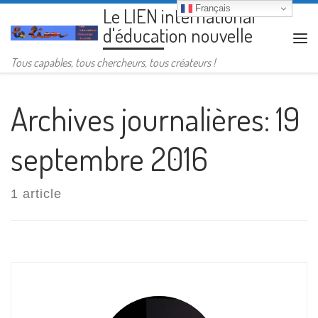
Français
Le LIEN international
Passer au contenu
d'éducation nouvelle
Me
Tous capables, tous chercheurs, tous créateurs !
Archives journalières:
19
septembre 2016
1 article