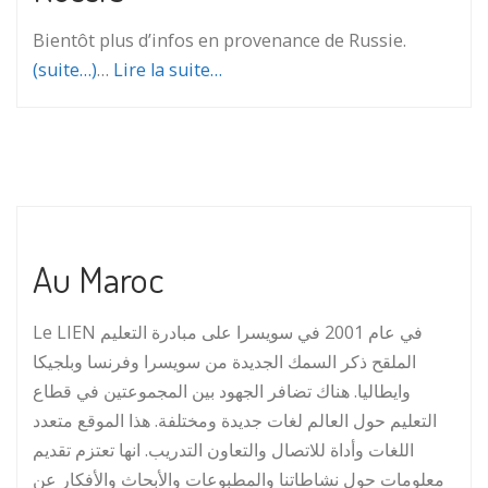
Bientôt plus d’infos en provenance de Russie.
(suite…)
…
Lire la suite…
Au Maroc
Le LIEN في عام 2001 في سويسرا على مبادرة التعليم
الملقح ذكر السمك الجديدة من سويسرا وفرنسا وبلجيكا
وايطاليا. هناك تضافر الجهود بين المجموعتين في قطاع
التعليم حول العالم لغات جديدة ومختلفة. هذا الموقع متعدد
اللغات وأداة للاتصال والتعاون التدريب. انها تعتزم تقديم
معلومات حول نشاطاتنا والمطبوعات والأبحاث والأفكار عن