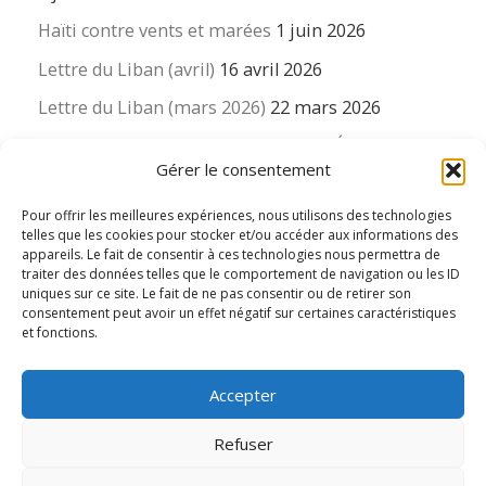
Haïti contre vents et marées
1 juin 2026
Lettre du Liban (avril)
16 avril 2026
Lettre du Liban (mars 2026)
22 mars 2026
La revue « Educateur » décapitée ? L’Éducation
Gérer le consentement
nouvelle et ses liens avec la revue du Syndicat
suisse des enseignants….
Pour offrir les meilleures expériences, nous utilisons des technologies
16 mars 2026
telles que les cookies pour stocker et/ou accéder aux informations des
appareils. Le fait de consentir à ces technologies nous permettra de
traiter des données telles que le comportement de navigation ou les ID
uniques sur ce site. Le fait de ne pas consentir ou de retirer son
consentement peut avoir un effet négatif sur certaines caractéristiques
et fonctions.
© 2026
Le LIEN international d'éducation nouvelle
– Tous
Accepter
droits réservés
Propulsé par
WP
– Réalisé avec the
Thème Customizr
Refuser