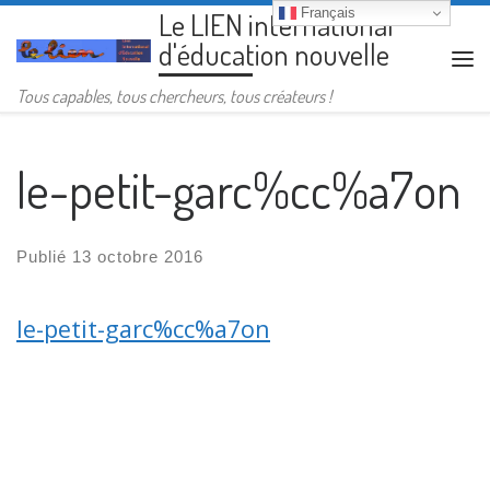
Français
Le LIEN international
Passer au contenu
d'éducation nouvelle
Me
Tous capables, tous chercheurs, tous créateurs !
le-petit-garc%cc%a7on
Publié
13 octobre 2016
le-petit-garc%cc%a7on