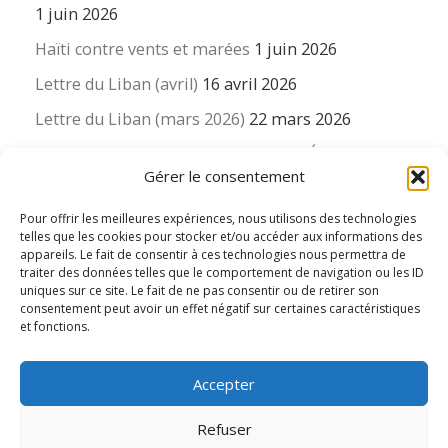
1 juin 2026
Haïti contre vents et marées
1 juin 2026
Lettre du Liban (avril)
16 avril 2026
Lettre du Liban (mars 2026)
22 mars 2026
La revue « Educateur » décapitée ? L’Éducation
Gérer le consentement
nouvelle et ses liens avec la revue du Syndicat
suisse des enseignants….
Pour offrir les meilleures expériences, nous utilisons des technologies
16 mars 2026
telles que les cookies pour stocker et/ou accéder aux informations des
appareils. Le fait de consentir à ces technologies nous permettra de
traiter des données telles que le comportement de navigation ou les ID
uniques sur ce site. Le fait de ne pas consentir ou de retirer son
consentement peut avoir un effet négatif sur certaines caractéristiques
et fonctions.
© 2026
Le LIEN international d'éducation nouvelle
– Tous
Accepter
droits réservés
Propulsé par
WP
– Réalisé avec the
Thème Customizr
Refuser