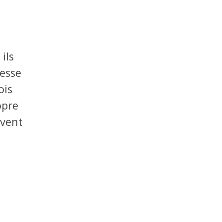
ils
messe
ois
opre
avent