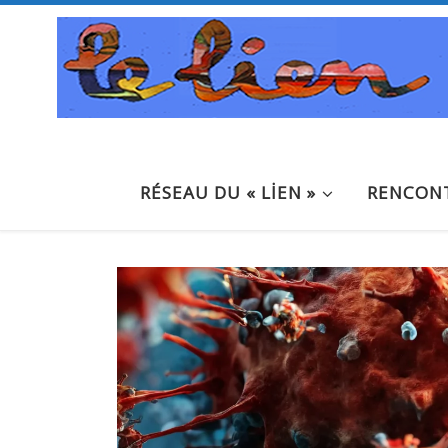
Passer au contenu
RÉSEAU DU « LİEN »
RENCONT