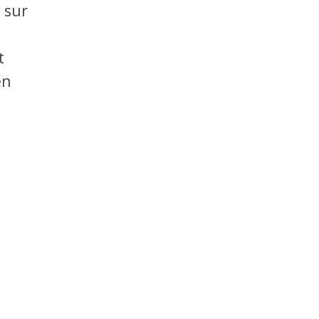
 sur
t
en