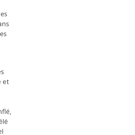
des
ans
ses
es
 et
flé,
élé
el