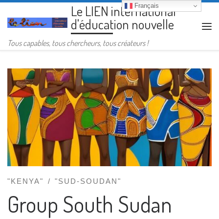
Français
Le LIEN international
Passer au contenu
d'éducation nouvelle
Me
Tous capables, tous chercheurs, tous créateurs !
"KENYA"
"SUD-SOUDAN"
Group South Sudan