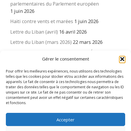
parlementaires du Parlement européen
1 juin 2026
Haïti contre vents et marées
1 juin 2026
Lettre du Liban (avril)
16 avril 2026
Lettre du Liban (mars 2026)
22 mars 2026
La revue « Educateur » décapitée ? L’Éducation
Gérer le consentement
nouvelle et ses liens avec la revue du Syndicat
suisse des enseignants….
Pour offrir les meilleures expériences, nous utilisons des technologies
16 mars 2026
telles que les cookies pour stocker et/ou accéder aux informations des
appareils. Le fait de consentir à ces technologies nous permettra de
traiter des données telles que le comportement de navigation ou les ID
uniques sur ce site. Le fait de ne pas consentir ou de retirer son
consentement peut avoir un effet négatif sur certaines caractéristiques
et fonctions.
© 2026
Le LIEN international d'éducation nouvelle
– Tous
Accepter
droits réservés
Propulsé par
WP
– Réalisé avec the
Thème Customizr