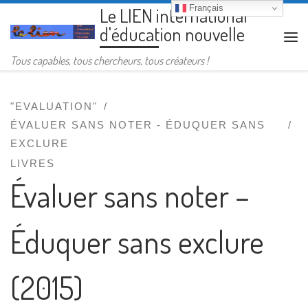
Français
Le LIEN international
Passer au contenu
d'éducation nouvelle
Me
Tous capables, tous chercheurs, tous créateurs !
"EVALUATION"
ÉVALUER SANS NOTER - ÉDUQUER SANS
EXCLURE
LIVRES
Évaluer sans noter –
Éduquer sans exclure
(2015)